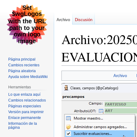
Archivo
Discusión
Archivo
:
2025
EVALUACION
Página principal
Cambios recientes
Página aleatoria
Ir
Ir
Archivo
Ayuda sobre MediaWiki
a
a
la
la
Herramientas
navegación
búsqueda
Lo que enlaza aquí
Cambios relacionados
Páginas especiales
Versión para imprimir
Enlace permanente
Información de la
página