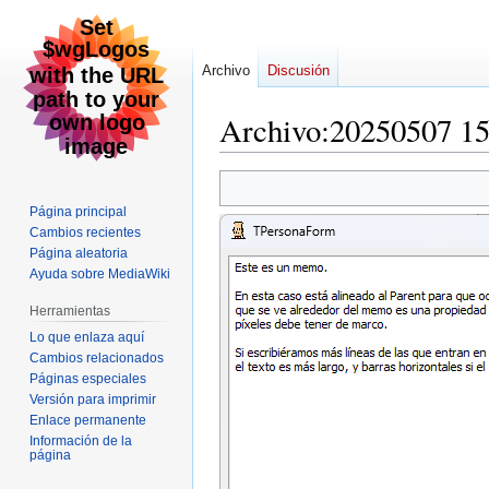
Archivo
Discusión
Archivo
:
20250507 
Ir
Ir
a
a
Página principal
la
la
Cambios recientes
navegación
búsqueda
Página aleatoria
Ayuda sobre MediaWiki
Herramientas
Lo que enlaza aquí
Cambios relacionados
Páginas especiales
Versión para imprimir
Enlace permanente
Información de la
página