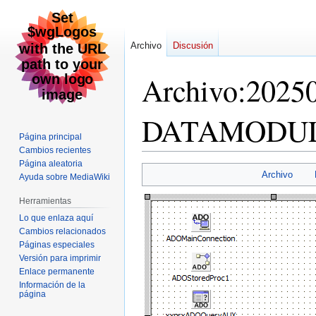
Archivo
Discusión
Archivo
:
2025
DATAMODUL
Página principal
Cambios recientes
Página aleatoria
Ir
Ir
Archivo
Ayuda sobre MediaWiki
a
a
la
la
Herramientas
navegación
búsqueda
Lo que enlaza aquí
Cambios relacionados
Páginas especiales
Versión para imprimir
Enlace permanente
Información de la
página