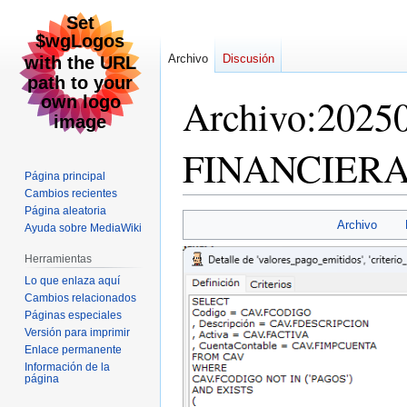
Archivo
Discusión
Archivo
:
2025
FINANCIERA
Página principal
Cambios recientes
Página aleatoria
Ir
Ir
Archivo
Ayuda sobre MediaWiki
a
a
la
la
Herramientas
navegación
búsqueda
Lo que enlaza aquí
Cambios relacionados
Páginas especiales
Versión para imprimir
Enlace permanente
Información de la
página