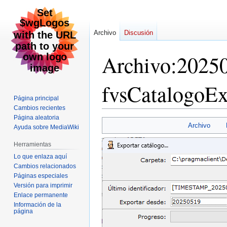
Archivo
Discusión
Archivo
:
2025
fvsCatalogoE
Página principal
Cambios recientes
Página aleatoria
Ir
Ir
Archivo
Ayuda sobre MediaWiki
a
a
la
la
Herramientas
navegación
búsqueda
Lo que enlaza aquí
Cambios relacionados
Páginas especiales
Versión para imprimir
Enlace permanente
Información de la
página