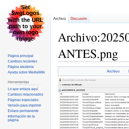
Archivo
Discusión
Archivo
:
2025
ANTES.png
Página principal
Cambios recientes
Página aleatoria
Ir
Ir
Archivo
Ayuda sobre MediaWiki
a
a
la
la
Herramientas
navegación
búsqueda
Lo que enlaza aquí
Cambios relacionados
Páginas especiales
Versión para imprimir
Enlace permanente
Información de la
página