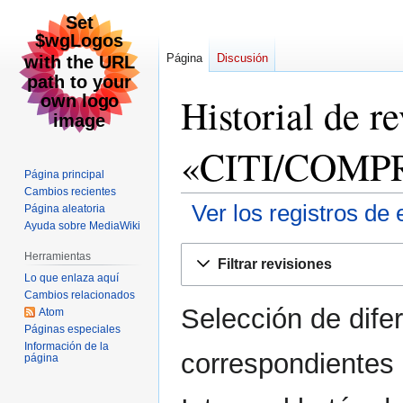
Página
Discusión
Historial de r
«CITI/COMP
Página principal
Cambios recientes
Ver los registros de 
Página aleatoria
Ayuda sobre MediaWiki
Ir
Ir
Herramientas
Filtrar revisiones
a
a
Lo que enlaza aquí
la
la
Cambios relacionados
Selección de dife
navegación
búsqueda
Atom
Páginas especiales
Información de la
correspondientes 
página