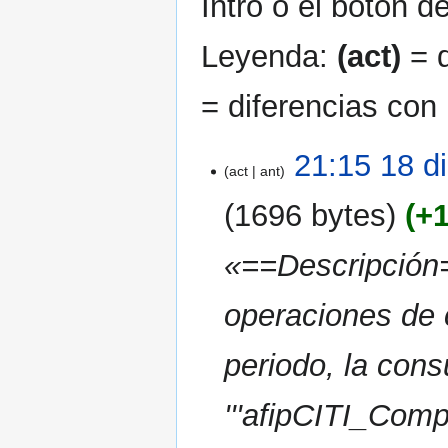
Intro o el botón d
Leyenda:
(act)
= d
= diferencias con 
18
21:15 18 d
act
ant
dic
2024
1696 bytes
+
«==Descripción=
operaciones de
periodo, la cons
'''afipCITI_Comp