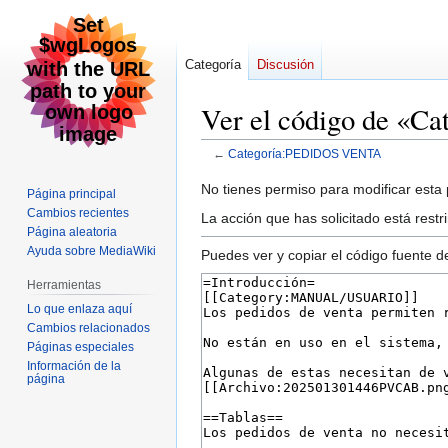
Categoría
Discusión
Ver el código de «
←
Categoría:PEDIDOS VENTA
Ir
Ir
No tienes permiso para modificar esta p
Página principal
a
a
Cambios recientes
La acción que has solicitado está restr
la
la
Página aleatoria
Ayuda sobre MediaWiki
navegación
búsqueda
Puedes ver y copiar el código fuente d
Herramientas
Lo que enlaza aquí
Cambios relacionados
Páginas especiales
Información de la
página