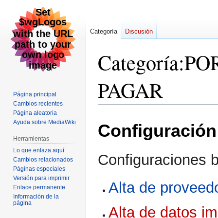
Categoría
Discusión
Categoría
:
PO
PAGAR
Página principal
Cambios recientes
Página aleatoria
Ir
Ir
Ayuda sobre MediaWiki
Configuración 
a
a
la
la
Herramientas
navegación
búsqueda
Lo que enlaza aquí
Configuraciones 
Cambios relacionados
Páginas especiales
Versión para imprimir
Alta de proveed
Enlace permanente
Información de la
página
Alta de datos im