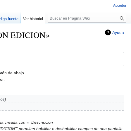
Acceder
Buscar
digo fuente
Ver historial
ION EDICION»
Ayuda
otón de abajo.
or.
los
na creada con «=Descripción=
ICION''' permiten habilitar o deshabilitar campos de una pantalla