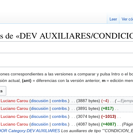
Leer
Ver có
siones de «DEV AUXILIARES/CONDIC
tones correspondientes a las versiones a comparar y pulsa Intro o el b
sión actual,
(ant)
= diferencias con la versión anterior,
m
= edición men
Luciano Carou
discusión
contribs.
‎
3887 bytes
−4
‎
→‎Ejemp
Luciano Carou
discusión
contribs.
‎
3891 bytes
+817
‎
Luciano Carou
discusión
contribs.
‎
3074 bytes
−1013
‎
Luciano Carou
discusión
contribs.
‎
4087 bytes
+4087
‎
Pági
DOR
Category:DEV AUXILIARES
Los auxiliares de tipo '''CONDICION_ED