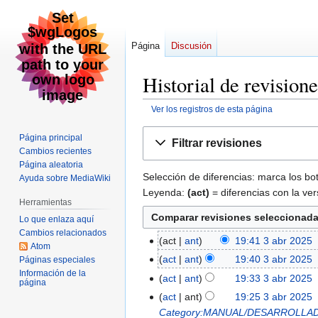
Página
Discusión
Historial de revi
Ver los registros de esta página
Ir
Ir
Página principal
Filtrar revisiones
a
a
Cambios recientes
la
la
Página aleatoria
Selección de diferencias: marca los bo
Ayuda sobre MediaWiki
navegación
búsqueda
Leyenda:
(act)
= diferencias con la ver
Herramientas
Lo que enlaza aquí
Cambios relacionados
act
ant
19:41 3 abr 2025
‎
3
Atom
abr
act
ant
19:40 3 abr 2025
‎
Páginas especiales
2025
Información de la
S
act
ant
19:33 3 abr 2025
‎
página
i
S
act
ant
19:25 3 abr 2025
‎
n
i
Category:MANUAL/DESARROLLA