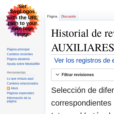
Página
Discusión
Historial de 
AUXILIARES
Página principal
Cambios recientes
Ver los registros de 
Página aleatoria
Ayuda sobre MediaWiki
Ir
Ir
Herramientas
Filtrar revisiones
a
a
Lo que enlaza aquí
la
la
Cambios relacionados
Selección de dife
navegación
búsqueda
Atom
Páginas especiales
Información de la
correspondientes 
página