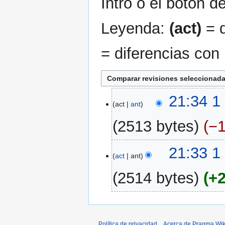
Intro o el botón d
Leyenda:
(act)
= d
= diferencias con 
1
21:34 1
act
ant
abr
2025
2513 bytes
−
21:33 1
act
ant
2514 bytes
+
Política de privacidad
Acerca de Pragma Wik