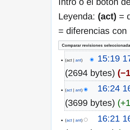
Intro o el botón d
Leyenda:
(act)
= d
= diferencias con 
17
15:19 17
act
ant
jul
2025
2694 bytes
−
16
16:24 16
act
ant
jul
2025
3699 bytes
+
16:21 16
act
ant