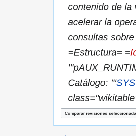
i
contenido de la
c
i
acelerar la oper
ó
n
consultas sobre 
=Estructura= =
I
'''pAUX_RUNTIME
Catálogo: '''
SYS
class="wikitabl