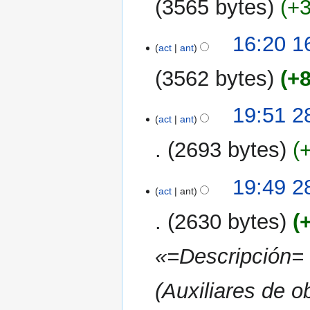
3565 bytes
+
16:20 16
act
ant
3562 bytes
+
S
28
19:51 2
i
act
ant
mar
n
2025
2693 bytes
r
e
s
19:49 2
act
ant
u
m
2630 bytes
e
n
«=Descripción=
d
e
(Auxiliares de o
e
d