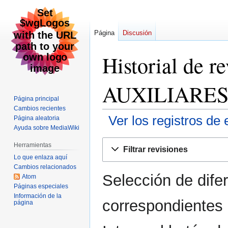
Página
Discusión
Historial de 
AUXILIARE
Página principal
Cambios recientes
Ver los registros de 
Página aleatoria
Ayuda sobre MediaWiki
Ir
Ir
Herramientas
Filtrar revisiones
a
a
Lo que enlaza aquí
la
la
Cambios relacionados
Selección de dife
navegación
búsqueda
Atom
Páginas especiales
Información de la
correspondientes 
página