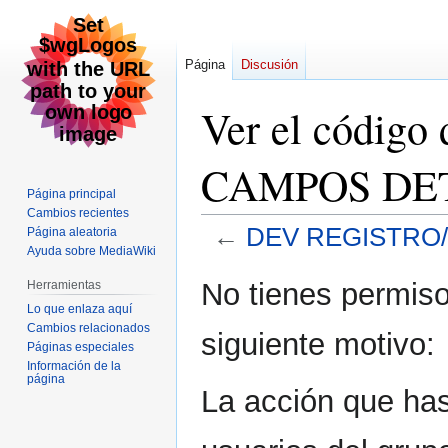
Página
Discusión
Ver el códi
CAMPOS DE
Página principal
Cambios recientes
←
DEV REGISTRO
Página aleatoria
Ayuda sobre MediaWiki
Ir
Ir
No tienes permiso
Herramientas
a
a
Lo que enlaza aquí
la
la
Cambios relacionados
siguiente motivo:
navegación
búsqueda
Páginas especiales
Información de la
página
La acción que has 