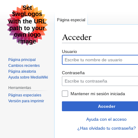
Página especial
Acceder
Ir
Ir
Usuario
a
a
Página principal
la
la
Cambios recientes
navegación
búsqueda
Página aleatoria
Contraseña
Ayuda sobre MediaWiki
Herramientas
Mantener mi sesión iniciada
Páginas especiales
Versión para imprimir
Acceder
Ayuda con el acceso
¿Has olvidado tu contraseña?