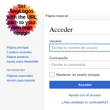
Página especial
Acceder
Ir
Ir
Usuario
a
a
Página principal
la
la
Cambios recientes
navegación
búsqueda
Página aleatoria
Contraseña
Ayuda sobre MediaWiki
Herramientas
Mantener mi sesión iniciada
Páginas especiales
Versión para imprimir
Acceder
Ayuda con el acceso
¿Has olvidado tu contraseña?