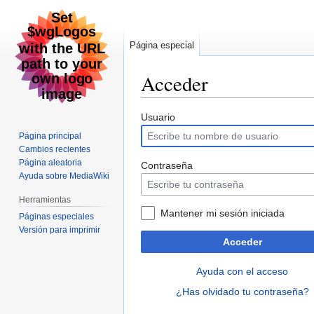
Página especial
Acceder
Ir
Ir
Usuario
a
a
Página principal
la
la
Cambios recientes
navegación
búsqueda
Página aleatoria
Contraseña
Ayuda sobre MediaWiki
Herramientas
Mantener mi sesión iniciada
Páginas especiales
Versión para imprimir
Acceder
Ayuda con el acceso
¿Has olvidado tu contraseña?