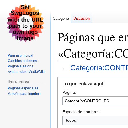
Categoría
Discusión
Páginas que e
«Categoría:
Página principal
Cambios recientes
←
Categoría:CON
Página aleatoria
Ayuda sobre MediaWiki
Ir
Ir
Herramientas
Lo que enlaza aquí
a
a
Páginas especiales
Página:
la
la
Versión para imprimir
navegación
búsqueda
Espacio de nombres:
todos