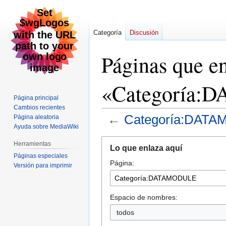
Categoría
Discusión
Páginas que e
«Categoría
Página principal
Cambios recientes
←
Categoría:DAT
Página aleatoria
Ayuda sobre MediaWiki
Ir
Ir
Herramientas
Lo que enlaza aquí
a
a
Páginas especiales
Página:
la
la
Versión para imprimir
navegación
búsqueda
Espacio de nombres:
todos