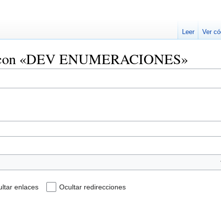
Leer
Ver có
zan con «DEV ENUMERACIONES»
ltar enlaces
Ocultar redirecciones