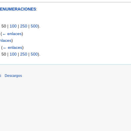
 ENUMERACIONES
:
|
50
|
100
|
250
|
500
).
‎
(
← enlaces
)
nlaces
)
‎
(
← enlaces
)
|
50
|
100
|
250
|
500
).
i
Descargos