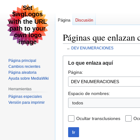
Página
Discusión
Páginas que enla
←
DEV ENUMERACIONES
Ir
Ir
Página principal
Lo que enlaza aquí
a
a
Cambios recientes
Página:
la
la
Página aleatoria
Ayuda sobre MediaWiki
navegación
búsqueda
Herramientas
Espacio de nombres:
Páginas especiales
Versión para imprimir
todos
Ocultar transclusiones
Ocu
Ir