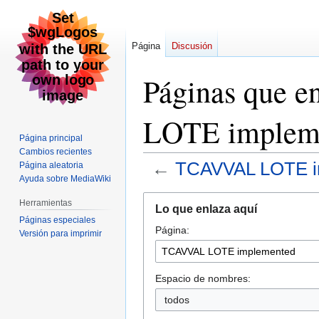
Página
Discusión
Páginas que 
LOTE implem
Página principal
Cambios recientes
←
TCAVVAL LOTE i
Página aleatoria
Ayuda sobre MediaWiki
Ir
Ir
Herramientas
Lo que enlaza aquí
a
a
Páginas especiales
Página:
la
la
Versión para imprimir
navegación
búsqueda
Espacio de nombres:
todos