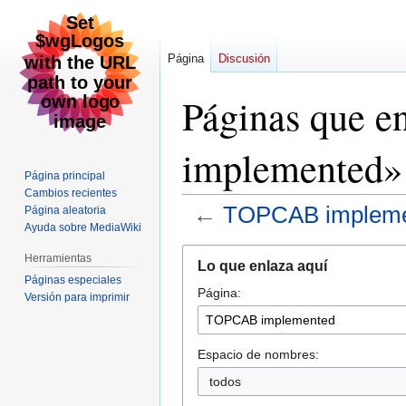
Página
Discusión
Páginas que 
implemented»
Página principal
Cambios recientes
←
TOPCAB impleme
Página aleatoria
Ayuda sobre MediaWiki
Ir
Ir
Herramientas
Lo que enlaza aquí
a
a
Páginas especiales
Página:
la
la
Versión para imprimir
navegación
búsqueda
Espacio de nombres:
todos