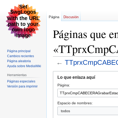
Página
Discusión
Páginas que e
«TTprxCmpC
Página principal
Cambios recientes
←
TTprxCmpCABEC
Página aleatoria
Ayuda sobre MediaWiki
Ir
Ir
Herramientas
Lo que enlaza aquí
a
a
Páginas especiales
Página:
la
la
Versión para imprimir
navegación
búsqueda
Espacio de nombres:
todos