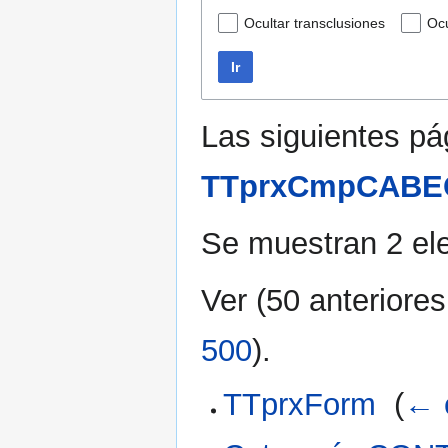
Ocultar transclusiones
Ocu
Ir
Las siguientes pá
TTprxCmpCABE
Se muestran 2 el
Ver (
50 anteriores
500
).
TTprxForm
‎
(
← 