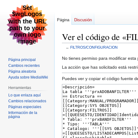
Página
Discusión
Ver el código de
←
FILTROS/CONFIGURACION
Ir
Ir
No tienes permiso para modificar esta p
Página principal
a
a
Cambios recientes
La acción que has solicitado está restr
la
la
Página aleatoria
Ayuda sobre MediaWiki
navegación
búsqueda
Puedes ver y copiar el código fuente d
Herramientas
Lo que enlaza aquí
Cambios relacionados
Páginas especiales
Información de la
página