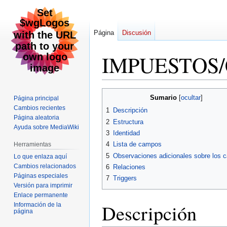
Página
Discusión
IMPUESTOS
Ir
Ir
Sumario
Página principal
a
a
Cambios recientes
1
Descripción
la
la
Página aleatoria
2
Estructura
navegación
búsqueda
Ayuda sobre MediaWiki
3
Identidad
4
Lista de campos
Herramientas
5
Observaciones adicionales sobre los
Lo que enlaza aquí
Cambios relacionados
6
Relaciones
Páginas especiales
7
Triggers
Versión para imprimir
Enlace permanente
Descripción
Información de la
página