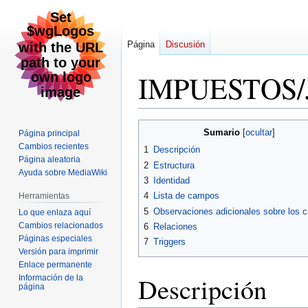
Página
Discusión
IMPUESTOS/
Ir
Ir
Sumario
Página principal
a
a
Cambios recientes
1
Descripción
la
la
Página aleatoria
2
Estructura
navegación
búsqueda
Ayuda sobre MediaWiki
3
Identidad
4
Lista de campos
Herramientas
5
Observaciones adicionales sobre los
Lo que enlaza aquí
Cambios relacionados
6
Relaciones
Páginas especiales
7
Triggers
Versión para imprimir
Enlace permanente
Descripción
Información de la
página