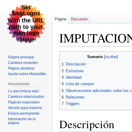
Página
Discusión
IMPUTACIO
Ir
Ir
Sumario
Página principal
a
a
Cambios recientes
1
Descripción
la
la
Página aleatoria
2
Estructura
navegación
búsqueda
Ayuda sobre MediaWiki
3
Identidad
4
Lista de campos
Herramientas
5
Observaciones adicionales sobre los
Lo que enlaza aquí
Cambios relacionados
6
Relaciones
Páginas especiales
7
Triggers
Versión para imprimir
Enlace permanente
Descripción
Información de la
página