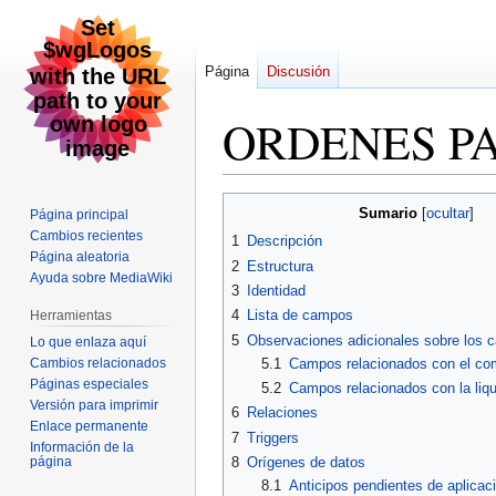
Página
Discusión
ORDENES P
Ir
Ir
Sumario
Página principal
a
a
Cambios recientes
1
Descripción
la
la
Página aleatoria
2
Estructura
navegación
búsqueda
Ayuda sobre MediaWiki
3
Identidad
4
Lista de campos
Herramientas
5
Observaciones adicionales sobre los
Lo que enlaza aquí
Cambios relacionados
5.1
Campos relacionados con el co
Páginas especiales
5.2
Campos relacionados con la liqu
Versión para imprimir
6
Relaciones
Enlace permanente
7
Triggers
Información de la
página
8
Orígenes de datos
8.1
Anticipos pendientes de aplicac