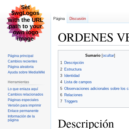
Página
Discusión
ORDENES V
Ir
Ir
Sumario
Página principal
a
a
Cambios recientes
1
Descripción
la
la
Página aleatoria
2
Estructura
navegación
búsqueda
Ayuda sobre MediaWiki
3
Identidad
4
Lista de campos
Herramientas
5
Observaciones adicionales sobre los
Lo que enlaza aquí
Cambios relacionados
6
Relaciones
Páginas especiales
7
Triggers
Versión para imprimir
Enlace permanente
Información de la
Descripción
página