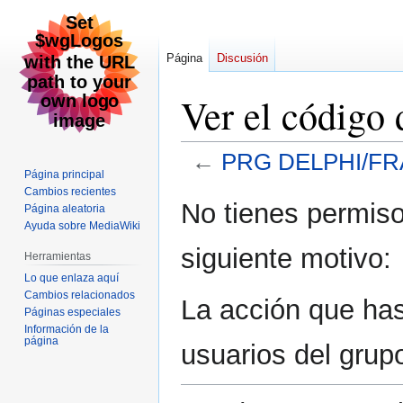
Página
Discusión
Ver el códi
←
PRG DELPHI/F
Página principal
Cambios recientes
Ir
Ir
No tienes permiso
Página aleatoria
a
a
Ayuda sobre MediaWiki
la
la
siguiente motivo:
Herramientas
navegación
búsqueda
Lo que enlaza aquí
Cambios relacionados
La acción que has 
Páginas especiales
Información de la
página
usuarios del grup