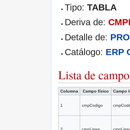
Tipo:
TABLA
Deriva de:
CMP
Detalle de:
PRO
Catálogo:
ERP 
Lista de campo
Columna
Campo físico
Campo l
1
cmpCodigo
cmpCodi
2
cmpLinea
cmpLine