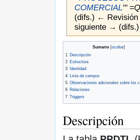
COMERCIAL
''' 
(difs.) ← Revisión 
siguiente → (difs.)
Ir
Ir
Sumario
a
a
1
Descripción
la
la
2
Estructura
navegación
búsqueda
3
Identidad
4
Lista de campos
5
Observaciones adicionales sobre los
6
Relaciones
7
Triggers
Descripción
La tabla
PPDTL
(