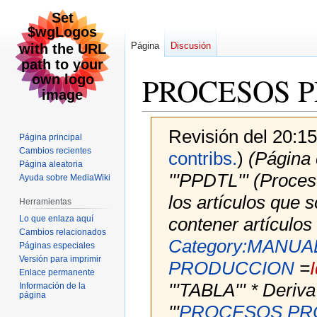
Página
Discusión
PROCESOS 
Revisión del 20:1
Página principal
Cambios recientes
contribs.
)
(Página 
Página aleatoria
'''PPDTL''' (Proces
Ayuda sobre MediaWiki
los artículos que 
Herramientas
Lo que enlaza aquí
contener artículos
Cambios relacionados
Category:MANUA
Páginas especiales
Versión para imprimir
PRODUCCION
=
Enlace permanente
'''TABLA''' * Deriva 
Información de la
página
'''
PROCESOS PR