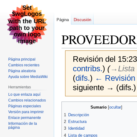
Página
Discusión
PROVEEDOR
Revisión del 15:2
Página principal
Cambios recientes
contribs.
)
(
→‎Lista
Página aleatoria
(
difs.
)
← Revisión 
Ayuda sobre MediaWiki
siguiente → (difs.)
Herramientas
Lo que enlaza aquí
Cambios relacionados
Ir
Ir
Páginas especiales
Sumario
a
a
Versión para imprimir
1
Descripción
Enlace permanente
la
la
2
Estructura
Información de la
navegación
búsqueda
página
3
Identidad
4
Lista de campos