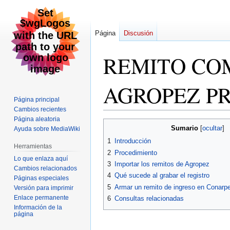
Página
Discusión
REMITO CO
AGROPEZ P
Página principal
Cambios recientes
Página aleatoria
Ir
Ir
Sumario
Ayuda sobre MediaWiki
a
a
1
Introducción
la
la
Herramientas
2
Procedimiento
navegación
búsqueda
Lo que enlaza aquí
3
Importar los remitos de Agropez
Cambios relacionados
4
Qué sucede al grabar el registro
Páginas especiales
5
Armar un remito de ingreso en Conarp
Versión para imprimir
Enlace permanente
6
Consultas relacionadas
Información de la
página