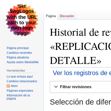
Página
Discusión
Historial de r
«REPLICAC
Página principal
Cambios recientes
DETALLE»
Página aleatoria
Ayuda sobre MediaWiki
Herramientas
Ver los registros de 
Lo que enlaza aquí
Cambios relacionados
Ir
Ir
Atom
Filtrar revisiones
a
a
Páginas especiales
la
la
Información de la
página
Selección de dife
navegación
búsqueda