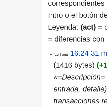
correspondientes 
Intro o el botón d
Leyenda:
(act)
= d
= diferencias con 
31
16:24 31 m
act
ant
mar
2025
1416 bytes
+
«=Descripción= L
entrada, detalle)
transacciones re