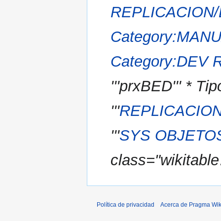
REPLICACION
Category:MA
Category:DEV
'''prxBED''' * Tip
'''
REPLICACIO
'''
SYS OBJETO
class="wikitabl
Política de privacidad
Acerca de Pragma Wik