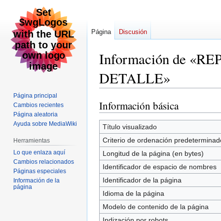
Página
Discusión
Información de «
DETALLE»
Página principal
Información básica
Ir
Ir
Cambios recientes
a
a
Página aleatoria
Ayuda sobre MediaWiki
la
la
Título visualizado
navegación
búsqueda
Criterio de ordenación predeterminad
Herramientas
Lo que enlaza aquí
Longitud de la página (en bytes)
Cambios relacionados
Identificador de espacio de nombres
Páginas especiales
Identificador de la página
Información de la
página
Idioma de la página
Modelo de contenido de la página
Indización por robots