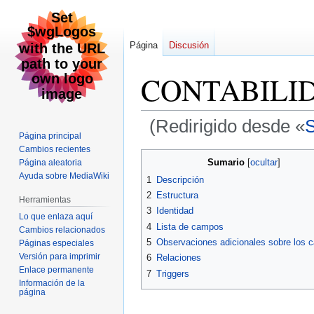
Página
Discusión
CONTABILID
(Redirigido desde «
Página principal
Cambios recientes
Ir
Ir
Sumario
Página aleatoria
a
a
Ayuda sobre MediaWiki
1
Descripción
la
la
2
Estructura
Herramientas
navegación
búsqueda
3
Identidad
Lo que enlaza aquí
4
Lista de campos
Cambios relacionados
5
Observaciones adicionales sobre los
Páginas especiales
Versión para imprimir
6
Relaciones
Enlace permanente
7
Triggers
Información de la
página