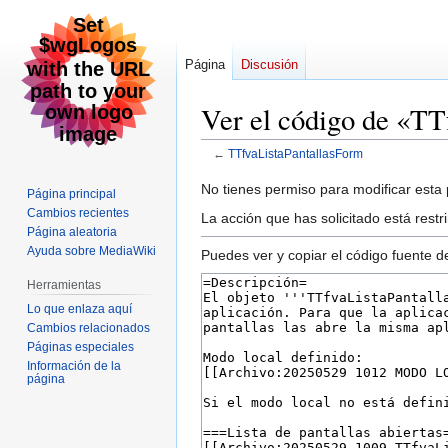
Página
Discusión
Ver el código de «TT
←
TTfvaListaPantallasForm
Ir
Ir
No tienes permiso para modificar esta p
Página principal
a
a
Cambios recientes
La acción que has solicitado está restr
la
la
Página aleatoria
Ayuda sobre MediaWiki
navegación
búsqueda
Puedes ver y copiar el código fuente d
Herramientas
Lo que enlaza aquí
Cambios relacionados
Páginas especiales
Información de la
página