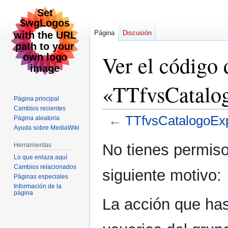
Página
Discusión
Ver el código 
«TTfvsCatalo
Página principal
Cambios recientes
←
TTfvsCatalogoEx
Página aleatoria
Ayuda sobre MediaWiki
Ir
Ir
No tienes permiso
Herramientas
a
a
Lo que enlaza aquí
la
la
Cambios relacionados
siguiente motivo:
navegación
búsqueda
Páginas especiales
Información de la
página
La acción que has 