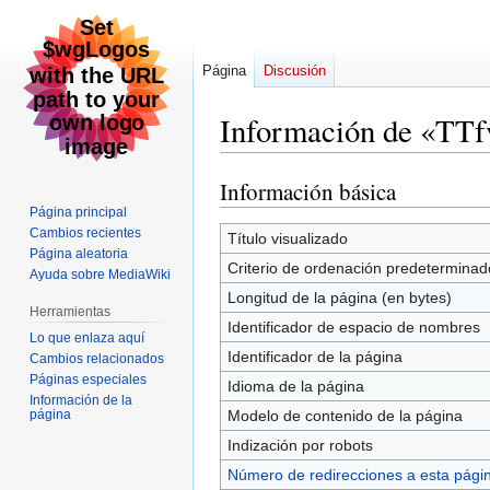
Página
Discusión
Información de «T
Información básica
Ir
Ir
a
a
Página principal
Cambios recientes
la
la
Título visualizado
Página aleatoria
navegación
búsqueda
Criterio de ordenación predeterminad
Ayuda sobre MediaWiki
Longitud de la página (en bytes)
Herramientas
Identificador de espacio de nombres
Lo que enlaza aquí
Identificador de la página
Cambios relacionados
Páginas especiales
Idioma de la página
Información de la
página
Modelo de contenido de la página
Indización por robots
Número de redirecciones a esta pági