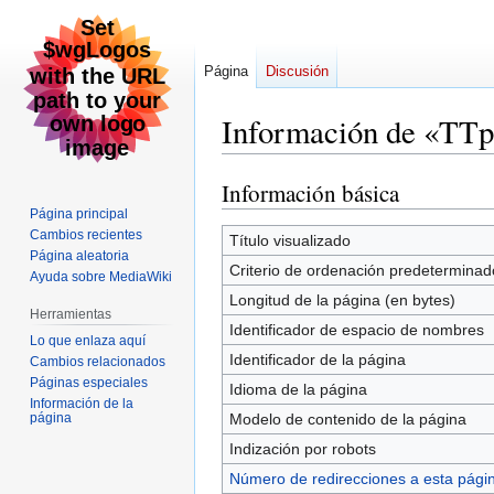
Página
Discusión
Información de «TT
Información básica
Ir
Ir
a
a
Página principal
Cambios recientes
la
la
Título visualizado
Página aleatoria
navegación
búsqueda
Criterio de ordenación predeterminad
Ayuda sobre MediaWiki
Longitud de la página (en bytes)
Herramientas
Identificador de espacio de nombres
Lo que enlaza aquí
Identificador de la página
Cambios relacionados
Páginas especiales
Idioma de la página
Información de la
página
Modelo de contenido de la página
Indización por robots
Número de redirecciones a esta pági