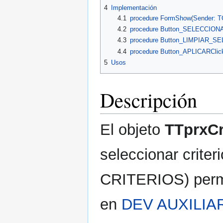
4
Implementación
4.1
procedure FormShow(Sender: TO
4.2
procedure Button_SELECCIONA
4.3
procedure Button_LIMPIAR_SEL
4.4
procedure Button_APLICARClick
5
Usos
Descripción
El objeto
TTprxCr
seleccionar crite
CRITERIOS) permit
en
DEV AUXILIA