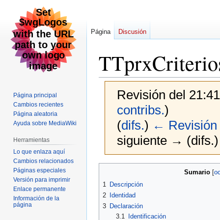
Página
Discusión
TTprxCriteri
Revisión del 21:4
Página principal
Cambios recientes
contribs.
)
Página aleatoria
(
difs.
)
← Revisión 
Ayuda sobre MediaWiki
siguiente → (difs.)
Herramientas
Lo que enlaza aquí
Cambios relacionados
Ir
Ir
Páginas especiales
Sumario
a
a
Versión para imprimir
1
Descripción
Enlace permanente
la
la
2
Identidad
Información de la
navegación
búsqueda
página
3
Declaración
3.1
Identificación