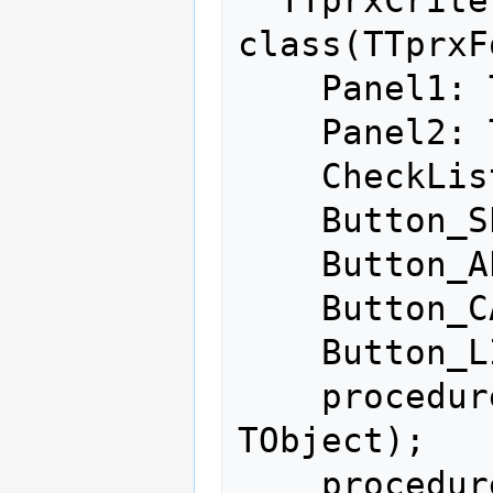
  TTprxCriteriosConsultasForm = 
class(TTprxF
    Panel1: TPanel;

    Panel2: TPanel;

    CheckListBox1: TCheckListBox;

    Button_SELECCIONAR_TODOS: TButton;

    Button_APLICAR: TButton;

    Button_CANCELAR: TButton;

    Button_LIMPIAR_SELECCION: TButton;

    procedure FormShow(Sender: 
TObject);

    procedure 