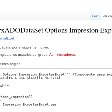
Leer
Ver có
prxADODataSet Options Impresion Exp
ortarExcel
ágina, por el siguiente motivo:
ingida a los usuarios del grupo:
Administradores
.
e esta página.