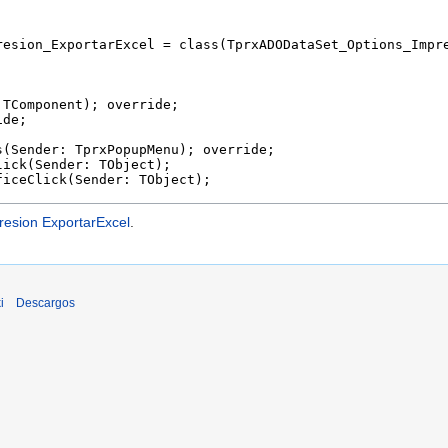
esion ExportarExcel
.
i
Descargos