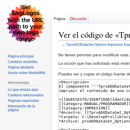
Página
Discusión
Ver el código de «T
←
TprxADODataSet Options Impresion Exp
Ir
Ir
No tienes permiso para modificar esta p
Página principal
a
a
Cambios recientes
La acción que has solicitado está restr
la
la
Página aleatoria
Ayuda sobre MediaWiki
navegación
búsqueda
Puedes ver y copiar el código fuente d
Herramientas
Lo que enlaza aquí
Cambios relacionados
Páginas especiales
Información de la
página