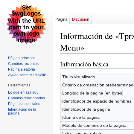
Página
Discusión
Información de «Tp
Menu»
Página principal
Información básica
Ir
Ir
Cambios recientes
a
a
Página aleatoria
Ayuda sobre MediaWiki
la
la
Título visualizado
navegación
búsqueda
Criterio de ordenación predeterminad
Herramientas
Lo que enlaza aquí
Longitud de la página (en bytes)
Cambios relacionados
Identificador de espacio de nombres
Páginas especiales
Identificador de la página
Información de la
página
Idioma de la página
Modelo de contenido de la página
Indización por robots