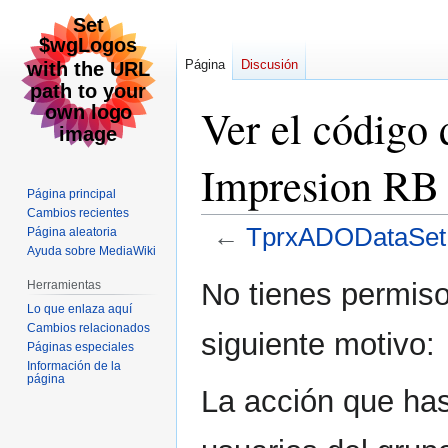
Página
Discusión
Ver el códig
Impresion RB
Página principal
Cambios recientes
←
TprxADODataSet 
Página aleatoria
Ayuda sobre MediaWiki
Ir
Ir
No tienes permiso
Herramientas
a
a
Lo que enlaza aquí
la
la
Cambios relacionados
siguiente motivo:
navegación
búsqueda
Páginas especiales
Información de la
página
La acción que has 