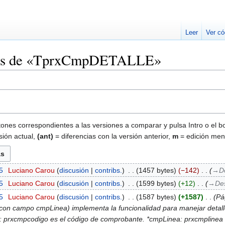
Leer
Ver có
iones de «TprxCmpDETALLE»
tones correspondientes a las versiones a comparar y pulsa Intro o el b
sión actual,
(ant)
= diferencias con la versión anterior,
m
= edición men
5
‎
Luciano Carou
discusión
contribs.
‎
1457 bytes
−142
‎
→‎D
5
‎
Luciano Carou
discusión
contribs.
‎
1599 bytes
+12
‎
→‎Des
5
‎
Luciano Carou
discusión
contribs.
‎
1587 bytes
+1587
‎
Pá
e con campo cmpLinea) implementa la funcionalidad para manejar detal
 prxcmpcodigo es el código de comprobante. *cmpLinea: prxcmplinea e