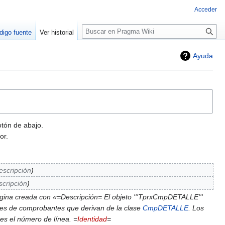
Acceder
Buscar
digo fuente
Ver historial
Ayuda
otón de abajo.
or.
escripción
cripción
gina creada con «=Descripción= El objeto '''TprxCmpDETALLE'''
les de comprobantes que derivan de la clase
CmpDETALLE
. Los
s el número de línea. =
Identidad
=