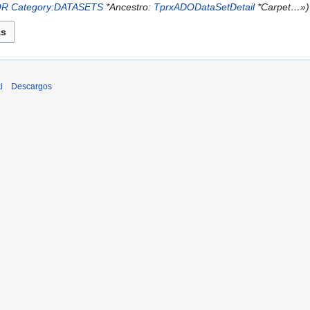
OR
Category:DATASETS
*Ancestro:
TprxADODataSetDetail
*Carpet…»
i
Descargos