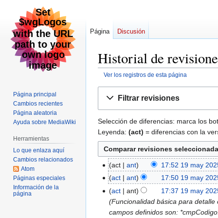
Página
Discusión
Historial de revis
Ver los registros de esta página
Ir
Ir
Página principal
Filtrar revisiones
a
a
Cambios recientes
la
la
Página aleatoria
Selección de diferencias: marca los bo
Ayuda sobre MediaWiki
navegación
búsqueda
Leyenda:
(act)
= diferencias con la ver
Herramientas
Lo que enlaza aquí
Cambios relacionados
act
ant
17:52 19 may 202
19
Atom
may
act
ant
17:50 19 may 202
Páginas especiales
2025
Información de la
act
ant
17:37 19 may 202
página
(Funcionalidad básica para detall
campos definidos son: *cmpCodigo: