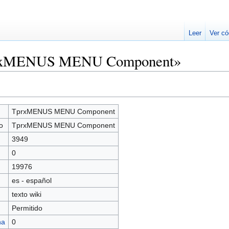
Leer
Ver có
TprxMENUS MENU Component»
TprxMENUS MENU Component
o
TprxMENUS MENU Component
3949
0
19976
es - español
texto wiki
Permitido
na
0