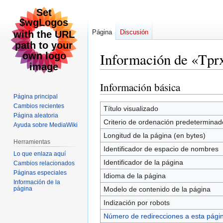
Página
Discusión
Información de «
Información básica
Ir
Ir
a
a
Página principal
Cambios recientes
la
la
Título visualizado
Página aleatoria
navegación
búsqueda
Criterio de ordenación predeterminad
Ayuda sobre MediaWiki
Longitud de la página (en bytes)
Herramientas
Identificador de espacio de nombres
Lo que enlaza aquí
Identificador de la página
Cambios relacionados
Páginas especiales
Idioma de la página
Información de la
página
Modelo de contenido de la página
Indización por robots
Número de redirecciones a esta pági