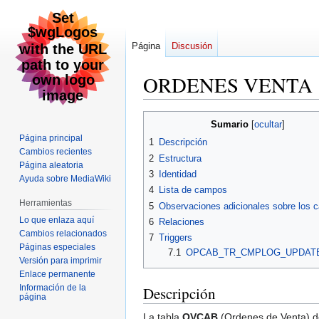
Página
Discusión
ORDENES VENTA
Ir
Ir
Sumario
a
a
Página principal
1
Descripción
la
la
Cambios recientes
2
Estructura
navegación
búsqueda
Página aleatoria
3
Identidad
Ayuda sobre MediaWiki
4
Lista de campos
Herramientas
5
Observaciones adicionales sobre los
Lo que enlaza aquí
6
Relaciones
Cambios relacionados
7
Triggers
Páginas especiales
7.1
OPCAB_TR_CMPLOG_UPDAT
Versión para imprimir
Enlace permanente
Información de la
Descripción
página
La tabla
OVCAB
(Ordenes de Venta) de