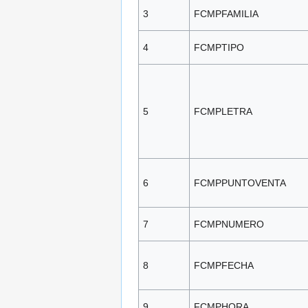
3
FCMPFAMILIA
4
FCMPTIPO
5
FCMPLETRA
6
FCMPPUNTOVENTA
7
FCMPNUMERO
8
FCMPFECHA
9
FCMPHORA