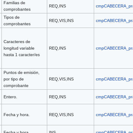
Familias de
REQ,INS
cmpCABECERA_pr
comprobantes
Tipos de
REQ,VIS,INS
cmpCABECERA_pr
comprobantes
Caracteres de
longitud variable
REQ,INS
cmpCABECERA_pr
hasta 1 caracter/es
Puntos de emisión,
por tipo de
REQ,VIS,INS
cmpCABECERA_pr
comprobante
Entero.
REQ,INS
cmpCABECERA_pr
Fecha y hora.
REQ,VIS,INS
cmpCABECERA_pr
Fecha y hora.
INS
cmpCABECERA_pr