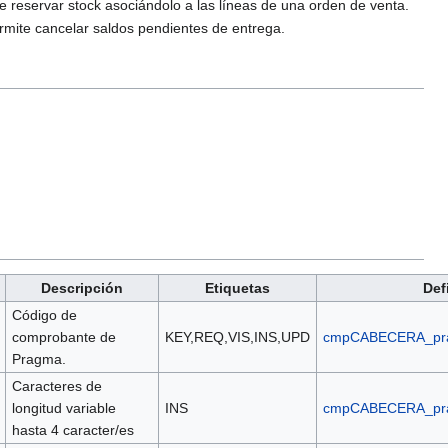
 reservar stock asociándolo a las líneas de una orden de venta.
mite cancelar saldos pendientes de entrega.
Descripción
Etiquetas
Def
Código de
comprobante de
KEY,REQ,VIS,INS,UPD
cmpCABECERA_pr
Pragma.
Caracteres de
longitud variable
INS
cmpCABECERA_pr
hasta 4 caracter/es