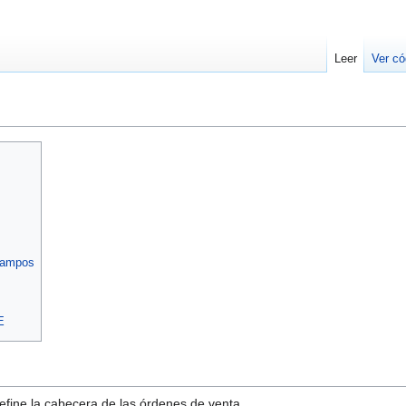
Leer
Ver có
 campos
E
fine la cabecera de las órdenes de venta.