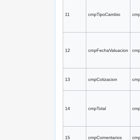
11
cmpTipoCambio
cmp
12
cmpFechaValuacion
cmp
13
cmpCotizacion
cmp
14
cmpTotal
cmp
15
cmpComentarios
cmp