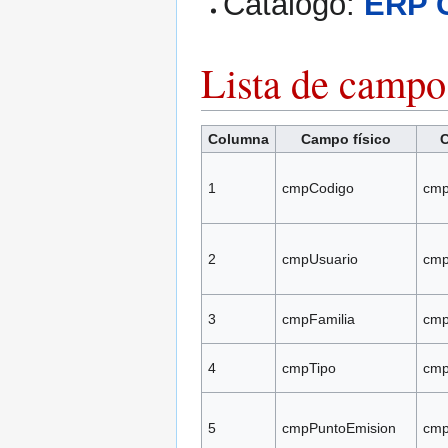
Catálogo:
ERP 
Lista de campo
Columna
Campo físico
C
1
cmpCodigo
cmp
2
cmpUsuario
cmp
3
cmpFamilia
cmp
4
cmpTipo
cmp
5
cmpPuntoEmision
cmp