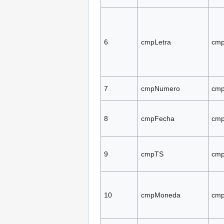
6
cmpLetra
cmp
7
cmpNumero
cm
8
cmpFecha
cmp
9
cmpTS
cm
10
cmpMoneda
cm