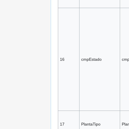
16
cmpEstado
cmp
17
PlantaTipo
Pla