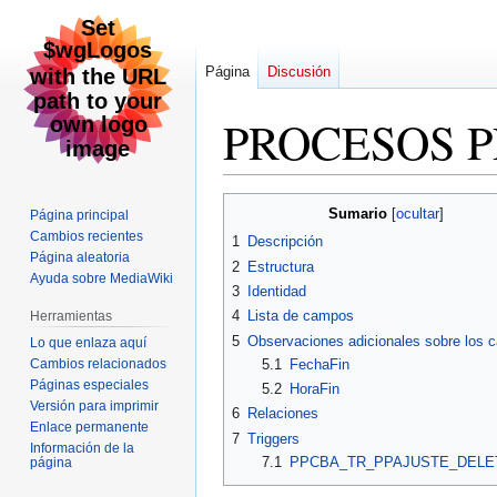
Página
Discusión
PROCESOS 
Ir
Ir
Sumario
Página principal
a
a
Cambios recientes
1
Descripción
la
la
Página aleatoria
2
Estructura
navegación
búsqueda
Ayuda sobre MediaWiki
3
Identidad
4
Lista de campos
Herramientas
5
Observaciones adicionales sobre los
Lo que enlaza aquí
Cambios relacionados
5.1
FechaFin
Páginas especiales
5.2
HoraFin
Versión para imprimir
6
Relaciones
Enlace permanente
7
Triggers
Información de la
7.1
PPCBA_TR_PPAJUSTE_DELE
página